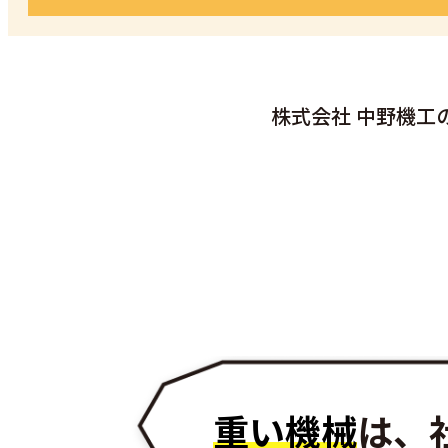
株式会社 中野機工
重い機械
は、